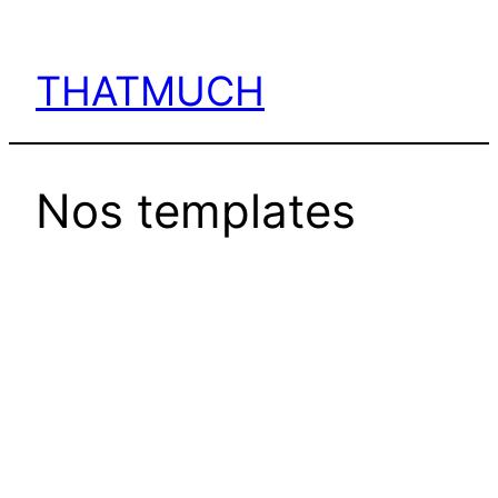
Aller
au
THATMUCH
contenu
Nos templates