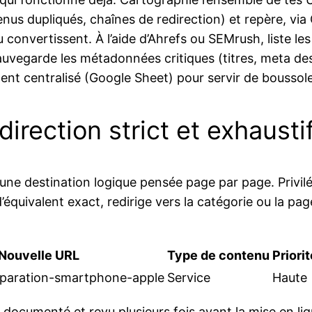
enus dupliqués, chaînes de redirection) et repère, vi
 convertissent. À l’aide d’Ahrefs ou SEMrush, liste le
sauvegarde les métadonnées critiques (titres, meta de
t centralisé (Google Sheet) pour servir de boussole 
irection strict et exhausti
’une destination logique pensée page par page. Privilé
 d’équivalent exact, redirige vers la catégorie ou la p
Nouvelle URL
Type de contenu
Priori
reparation-smartphone-apple
Service
Haute
documenté et revu plusieurs fois avant la mise en lig