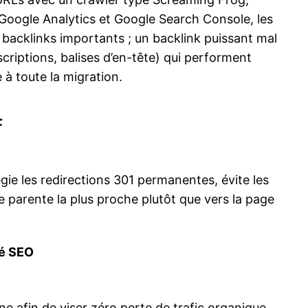
a Google Analytics et Google Search Console, les
s backlinks importants ; un backlink puissant mal
scriptions, balises d’en-tête) qui performent
à toute la migration.
f
gie les redirections 301 permanentes, évite les
age parente la plus proche plutôt que vers la page
té SEO
ne afin de viser zéro perte de trafic organique.