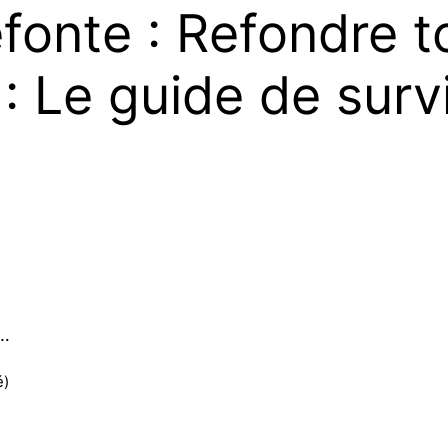
fonte : Refondre t
: Le guide de surv
s…
é)