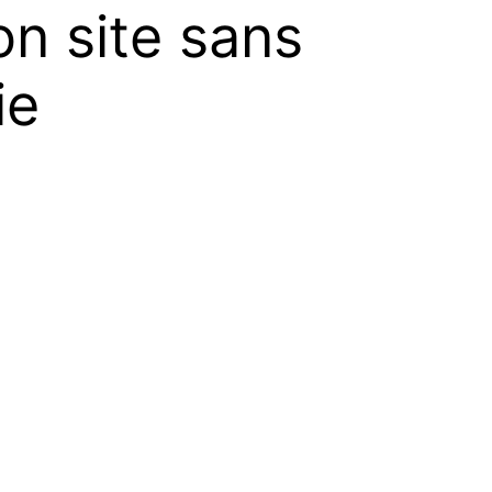
on site sans
ie