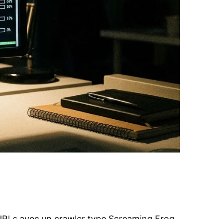
s URLs avec un crawler type Screaming Frog,