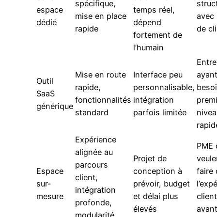
spécifique,
struc
espace
temps réel,
mise en place
avec
dédié
dépend
rapide
de cl
fortement de
l’humain
Entre
Mise en route
Interface peu
ayan
Outil
rapide,
personnalisable,
besoi
SaaS
fonctionnalités
intégration
premi
générique
standard
parfois limitée
nivea
rapid
Expérience
PME 
alignée au
Projet de
veule
parcours
Espace
conception à
faire
client,
sur-
prévoir, budget
l’exp
intégration
mesure
et délai plus
clien
profonde,
élevés
avan
modularité