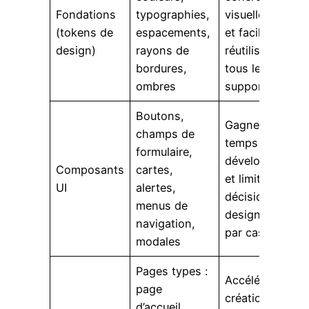
Fondations
typographies,
visuelle de bas
(tokens de
espacements,
et faciliter la
design)
rayons de
réutilisation sur
bordures,
tous les
ombres
supports
Boutons,
Gagner du
champs de
temps en
formulaire,
développement
Composants
cartes,
et limiter les
UI
alertes,
décisions de
menus de
design au cas
navigation,
par cas
modales
Pages types :
Accélérer la
page
création de
d’accueil,