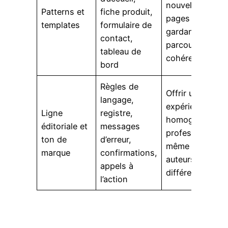
nouvelles
Patterns et
fiche produit,
pages tout en
templates
formulaire de
gardant des
contact,
parcours
tableau de
cohérents
bord
Règles de
Offrir une
langage,
expérience
Ligne
registre,
homogène et
éditoriale et
messages
professionnelle
ton de
d’erreur,
même avec des
marque
confirmations,
auteurs
appels à
différents
l’action