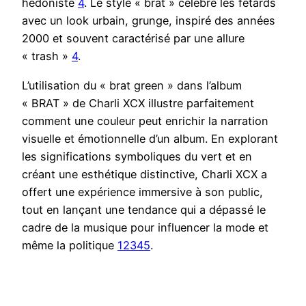
hédoniste
4
. Le style « brat » célèbre les fêtards
avec un look urbain, grunge, inspiré des années
2000 et souvent caractérisé par une allure
« trash »
4
.
L’utilisation du « brat green » dans l’album
« BRAT » de Charli XCX illustre parfaitement
comment une couleur peut enrichir la narration
visuelle et émotionnelle d’un album. En explorant
les significations symboliques du vert et en
créant une esthétique distinctive, Charli XCX a
offert une expérience immersive à son public,
tout en lançant une tendance qui a dépassé le
cadre de la musique pour influencer la mode et
même la politique
1
2
3
4
5
.